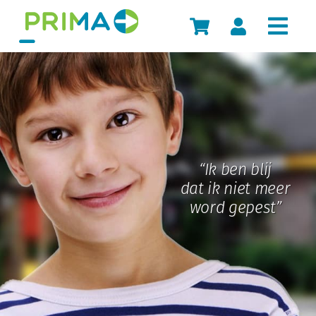
Skip
to
content
“Ik ben blij
dat ik niet meer
word gepest”