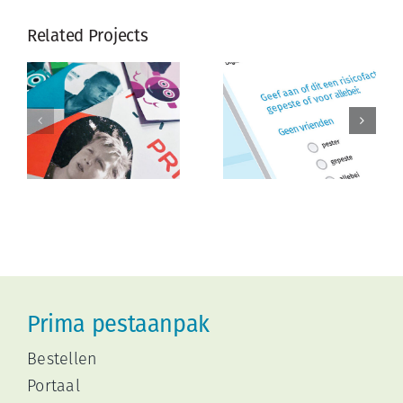
Related Projects
E
E-LEARNING
PESTMETER
Prima pestaanpak
Bestellen
Portaal