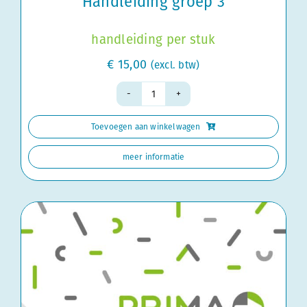
Handleiding groep 3
handleiding per stuk
€
15,00
(excl. btw)
Handleiding
groep
Toevoegen aan winkelwagen
3
aantal
meer informatie