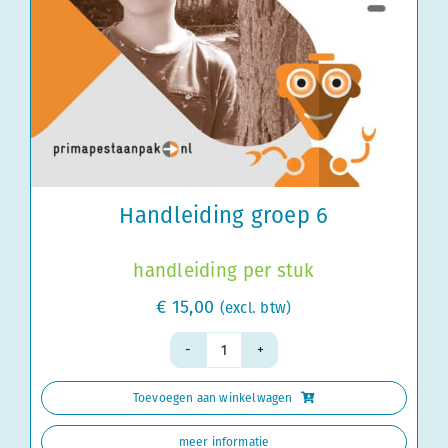
Handleiding groep 6
handleiding per stuk
€
15,00
(excl. btw)
Handleiding
groep
Toevoegen aan winkelwagen
6
aantal
meer informatie