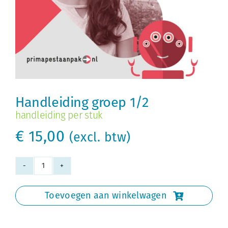
Handleiding groep 1/2
handleiding per stuk
€
15,00
(excl. btw)
Handleiding
groep
Toevoegen aan winkelwagen
1/2
aantal