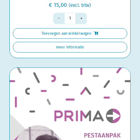
€
15,00
(excl. btw)
Handleiding
groep
Toevoegen aan winkelwagen
4
aantal
meer informatie