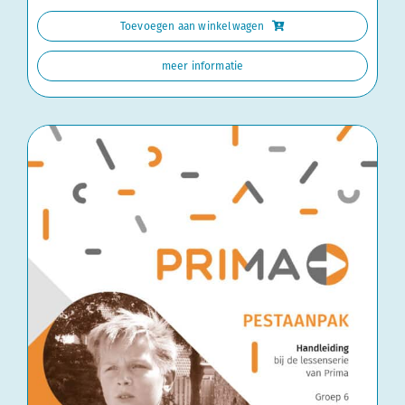
groep
Toevoegen aan winkelwagen
5
aantal
meer informatie