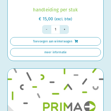
handleiding per stuk
€
15,00
(excl. btw)
Handleiding
groep
Toevoegen aan winkelwagen
3
aantal
meer informatie