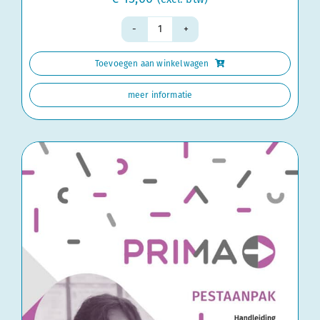
Handleiding
groep
Toevoegen aan winkelwagen
4
aantal
meer informatie