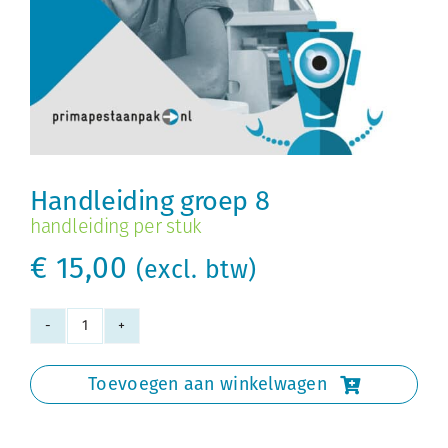
Handleiding groep 8
handleiding per stuk
€
15,00
(excl. btw)
Handleiding
groep
Toevoegen aan winkelwagen
8
aantal