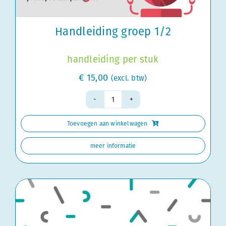
Handleiding groep 1/2
handleiding per stuk
€
15,00
(excl. btw)
Handleiding
groep
Toevoegen aan winkelwagen
1/2
aantal
meer informatie