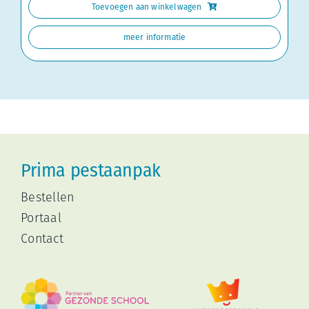
Toevoegen aan winkelwagen
5
aantal
meer informatie
Prima pestaanpak
Bestellen
Portaal
Contact