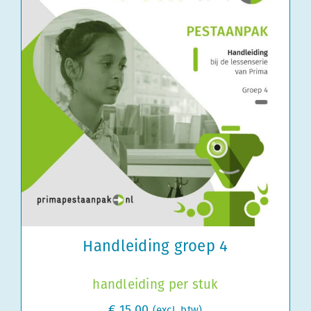
Handleiding groep 4
handleiding per stuk
€
15,00
(excl. btw)